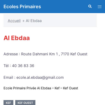
Aller
Ecoles Primaires
Recherche
Ouvr
au
le
contenu
men
Accueil
»
Al Ebdaa
Al Ebdaa
Adresse : Route Dahmani Km 1 , 7170 Kef Ouest
Tél : 40 36 83 36
Email : ecole.al.ebdaa@gmail.com
Ecole Primaire Privée Al Ebdaa – Kef – Kef Ouest
KEF
KEF OUEST