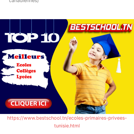
canadiennes)
https://www.bestschool.tn/ecoles-primaires-privees-
tunisie.html