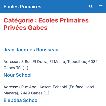
Aller
Ecoles Primaires
Recherche
Ouvr
au
le
contenu
men
Catégorie :
Ecoles Primaires
Privées Gabes
Jean Jacques Rousseau
Adresse : 8 Rue El Dorra, El Mnara, Teboulbou, 6032
Gabès Tél […]
Nour School
Adresse : Rue Abou Kasem Echebbi (En face Hotel
Manara), 2449 Gabès […]
Elebdaa School