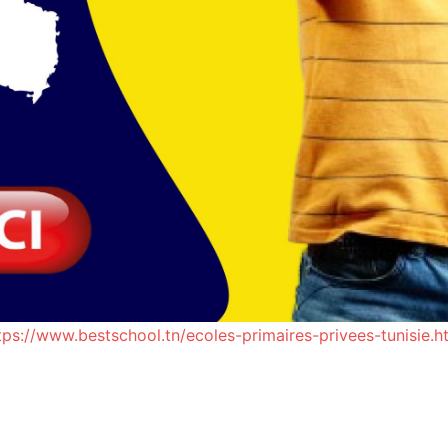
tps://www.bestschool.tn/ecoles-primaires-privees-tunisie.h