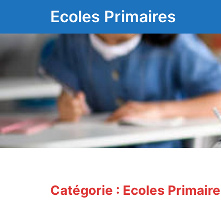
Aller
Ecoles Primaires
au
contenu
Catégorie :
Ecoles Primaire