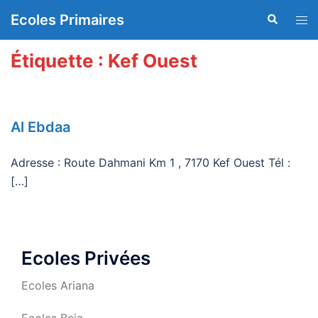
Aller
Ecoles Primaires
Recherche
Ouvr
au
le
contenu
men
Étiquette :
Kef Ouest
Al Ebdaa
Adresse : Route Dahmani Km 1 , 7170 Kef Ouest Tél :
[…]
Ecoles Privées
Ecoles Ariana