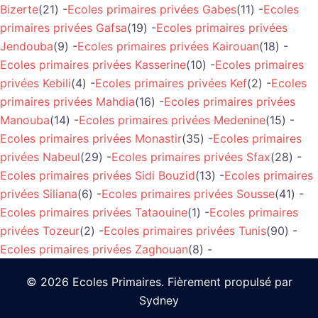
Bizerte
(21) -
Ecoles primaires privées Gabes
(11) -
Ecoles
primaires privées Gafsa
(19) -
Ecoles primaires privées
Jendouba
(9) -
Ecoles primaires privées Kairouan
(18) -
Ecoles primaires privées Kasserine
(10) -
Ecoles primaires
privées Kebili
(4) -
Ecoles primaires privées Kef
(2) -
Ecoles
primaires privées Mahdia
(16) -
Ecoles primaires privées
Manouba
(14) -
Ecoles primaires privées Medenine
(15) -
Ecoles primaires privées Monastir
(35) -
Ecoles primaires
privées Nabeul
(29) -
Ecoles primaires privées Sfax
(28) -
Ecoles primaires privées Sidi Bouzid
(13) -
Ecoles primaires
privées Siliana
(6) -
Ecoles primaires privées Sousse
(41) -
Ecoles primaires privées Tataouine
(1) -
Ecoles primaires
privées Tozeur
(2) -
Ecoles primaires privées Tunis
(90) -
Ecoles primaires privées Zaghouan
(8) -
© 2026 Ecoles Primaires. Fièrement propulsé par
Sydney