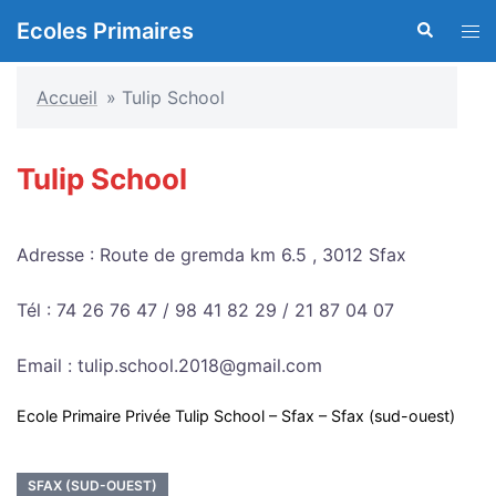
Aller
Ecoles Primaires
Recherche
Ouvr
au
le
contenu
men
Accueil
»
Tulip School
Tulip School
Adresse : Route de gremda km 6.5 , 3012 Sfax
Tél : 74 26 76 47 / 98 41 82 29 / 21 87 04 07
Email : tulip.school.2018@gmail.com
Ecole Primaire Privée Tulip School – Sfax – Sfax (sud-ouest)
SFAX (SUD-OUEST)