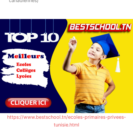
canadiennes)
https://www.bestschool.tn/ecoles-primaires-privees-
tunisie.html