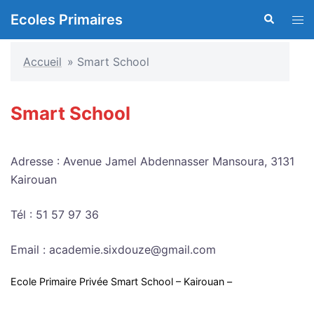
Aller
Ecoles Primaires
Recherche
Ouvr
au
le
contenu
men
Accueil
»
Smart School
Smart School
Adresse : Avenue Jamel Abdennasser Mansoura, 3131
Kairouan
Tél : 51 57 97 36
Email : academie.sixdouze@gmail.com
Ecole Primaire Privée Smart School – Kairouan –