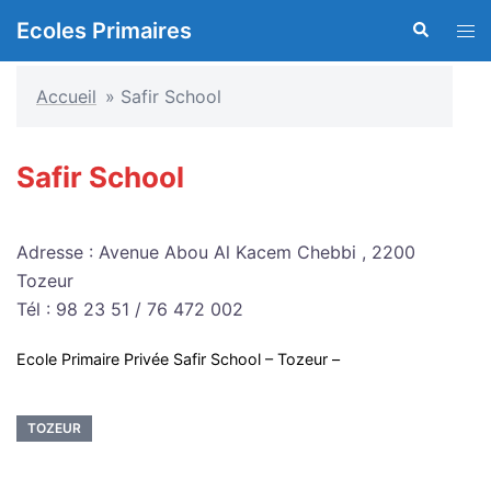
Aller
Ecoles Primaires
Recherche
Ouvr
au
le
contenu
men
Accueil
»
Safir School
Safir School
Adresse : Avenue Abou Al Kacem Chebbi , 2200
Tozeur
Tél : 98 23 51 / 76 472 002
Ecole Primaire Privée Safir School – Tozeur –
TOZEUR