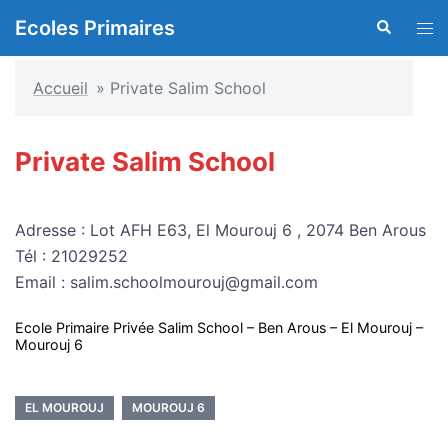
Aller
Ecoles Primaires
Recherche
Ouvr
au
le
contenu
men
Accueil
»
Private Salim School
Private Salim School
Adresse : Lot AFH E63, El Mourouj 6 , 2074 Ben Arous
Tél : 21029252
Email : salim.schoolmourouj@gmail.com
Ecole Primaire Privée Salim School – Ben Arous – El Mourouj –
Mourouj 6
EL MOUROUJ
MOUROUJ 6