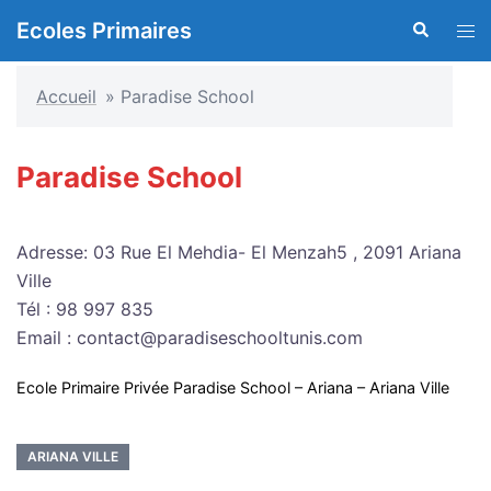
Aller
Ecoles Primaires
Recherche
Ouvr
au
le
contenu
men
Accueil
»
Paradise School
Paradise School
Adresse: 03 Rue El Mehdia- El Menzah5 , 2091 Ariana
Ville
Tél : 98 997 835
Email : contact@paradiseschooltunis.com
Ecole Primaire Privée Paradise School – Ariana – Ariana Ville
ARIANA VILLE