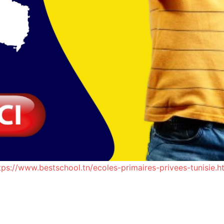
tps://www.bestschool.tn/ecoles-primaires-privees-tunisie.h