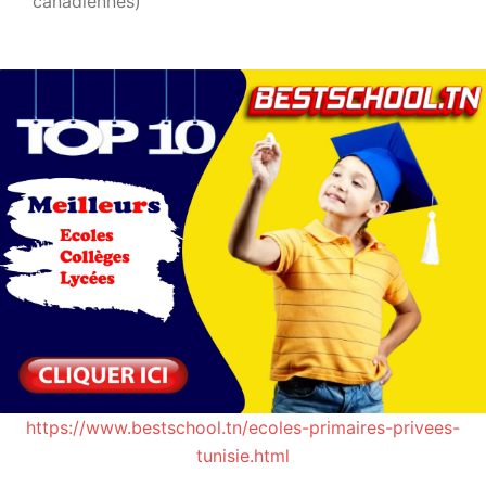
canadiennes)
https://www.bestschool.tn/ecoles-primaires-privees-
tunisie.html