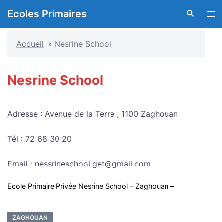
Aller
Ecoles Primaires
Recherche
Ouvr
au
le
contenu
men
Accueil
»
Nesrine School
Nesrine School
Adresse : Avenue de la Terre , 1100 Zaghouan
Tél : 72 68 30 20
Email : nessrineschool.get@gmail.com
Ecole Primaire Privée Nesrine School – Zaghouan –
ZAGHOUAN