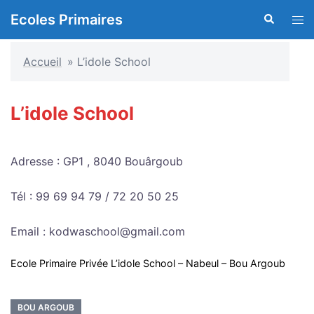
Aller
Ecoles Primaires
Recherche
Ouvr
au
le
contenu
men
Accueil
»
L’idole School
L’idole School
Adresse : GP1 , 8040 Bouârgoub
Tél : 99 69 94 79 / 72 20 50 25
Email : kodwaschool@gmail.com
Ecole Primaire Privée L’idole School – Nabeul – Bou Argoub
BOU ARGOUB