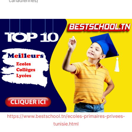
canadiennes)
https://www.bestschool.tn/ecoles-primaires-privees-
tunisie.html