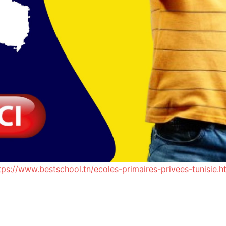
tps://www.bestschool.tn/ecoles-primaires-privees-tunisie.h