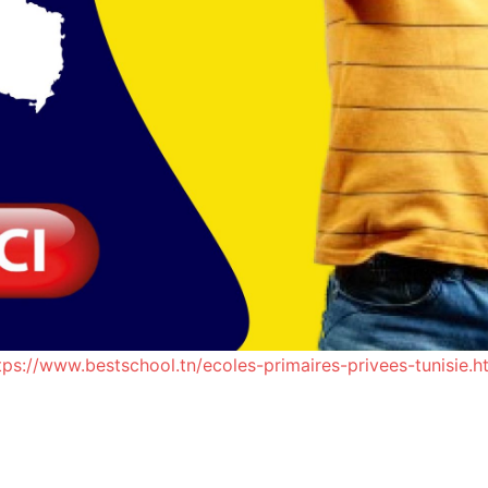
tps://www.bestschool.tn/ecoles-primaires-privees-tunisie.h