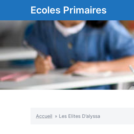
Aller
Ecoles Primaires
au
contenu
Accueil
»
Les Elites D’alyssa