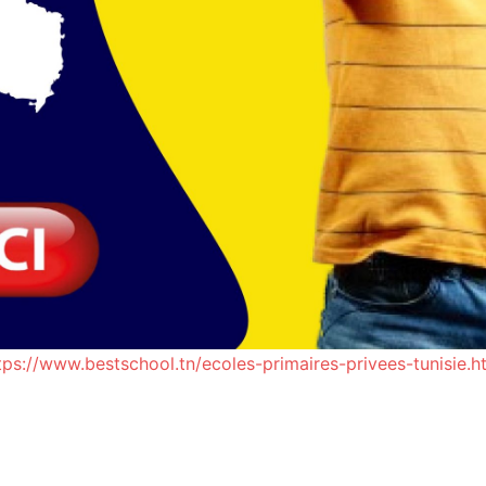
tps://www.bestschool.tn/ecoles-primaires-privees-tunisie.h