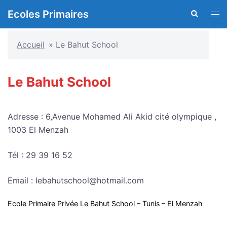
Aller
Ecoles Primaires
Recherche
Ouvr
au
le
contenu
men
Accueil
»
Le Bahut School
Le Bahut School
Adresse : 6,Avenue Mohamed Ali Akid cité olympique ,
1003 El Menzah
Tél : 29 39 16 52
Email : lebahutschool@hotmail.com
Ecole Primaire Privée Le Bahut School – Tunis – El Menzah