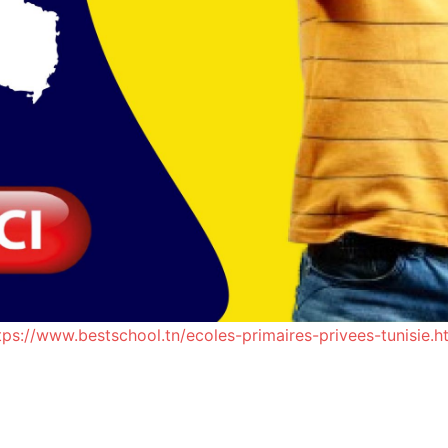
tps://www.bestschool.tn/ecoles-primaires-privees-tunisie.h