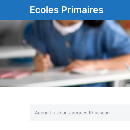
Aller
Ecoles Primaires
au
contenu
Accueil
»
Jean Jacques Rousseau