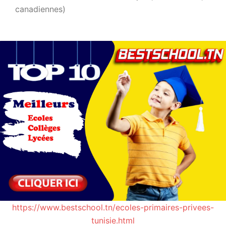
canadiennes)
https://www.bestschool.tn/ecoles-primaires-privees-
tunisie.html