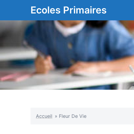
Aller
Ecoles Primaires
au
contenu
Accueil
»
Fleur De Vie