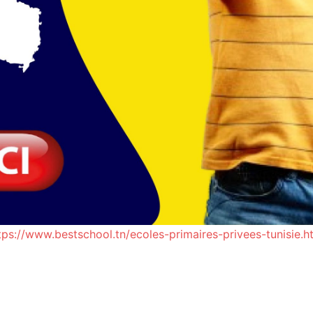
tps://www.bestschool.tn/ecoles-primaires-privees-tunisie.h