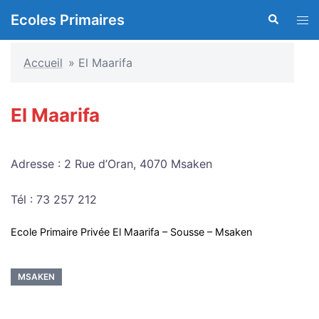
Aller
Ecoles Primaires
Recherche
Ouvr
au
le
contenu
men
Accueil
»
El Maarifa
El Maarifa
Adresse : 2 Rue d’Oran, 4070 Msaken
Tél : 73 257 212
Ecole Primaire Privée El Maarifa – Sousse – Msaken
MSAKEN