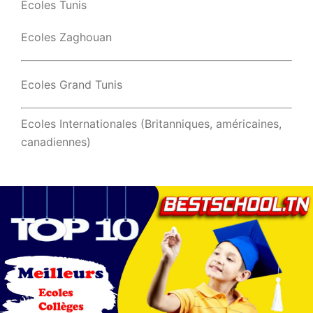
Ecoles Tunis
Ecoles Zaghouan
Ecoles Grand Tunis
Ecoles Internationales (Britanniques, américaines,
canadiennes)