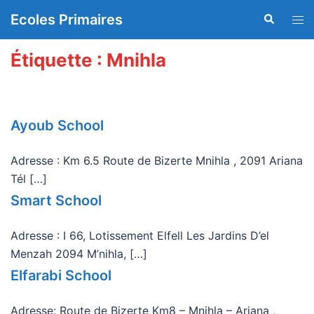
Aller
Ecoles Primaires
Recherche
Ouvr
au
le
contenu
men
Étiquette :
Mnihla
Ayoub School
Adresse : Km 6.5 Route de Bizerte Mnihla , 2091 Ariana
Tél […]
Smart School
Adresse : I 66, Lotissement Elfell Les Jardins D’el
Menzah 2094 M’nihla, […]
Elfarabi School
Adresse: Route de Bizerte Km8 – Mnihla – Ariana ,