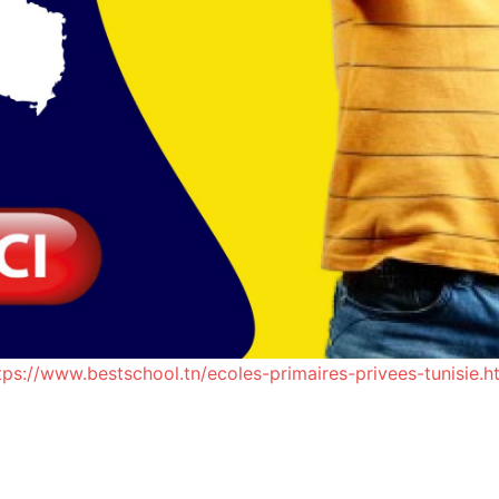
tps://www.bestschool.tn/ecoles-primaires-privees-tunisie.h