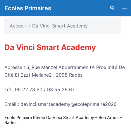
Aller
Ecoles Primaires
Recherche
Ouvr
au
le
contenu
men
Accueil
»
Da Vinci Smart Academy
Da Vinci Smart Academy
Adresse : 6, Rue Menzel Abderrahmen (A Proximité De
Cité El Ezz) Meliane2 , 2098 Radès
Tél : 95 22 78 90 / 93 55 36 67
Email : davinci.smartacademy@ecoleprimaire2020
Ecole Primaire Privée Da Vinci Smart Academy – Ben Arous –
Radès