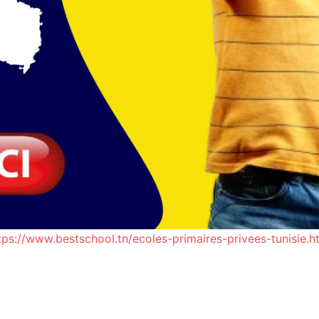
tps://www.bestschool.tn/ecoles-primaires-privees-tunisie.h