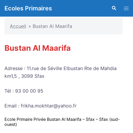
Aller
Ecoles Primaires
Recherche
Ouvr
au
le
contenu
men
Accueil
»
Bustan Al Maarifa
Bustan Al Maarifa
Adresse : 11.rue de Séville Elbustan Rte de Mahdia
km1,5 , 3099 Sfax
Tél : 93 00 00 95
Email : frikha.mokhtar@yahoo.fr
Ecole Primaire Privée Bustan Al Maarifa – Sfax – Sfax (sud-
ouest)