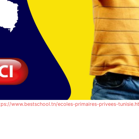
tps://www.bestschool.tn/ecoles-primaires-privees-tunisie.h