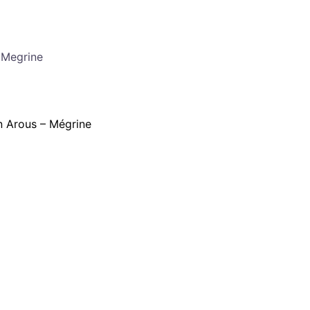
3 Megrine
n Arous – Mégrine