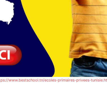
tps://www.bestschool.tn/ecoles-primaires-privees-tunisie.h