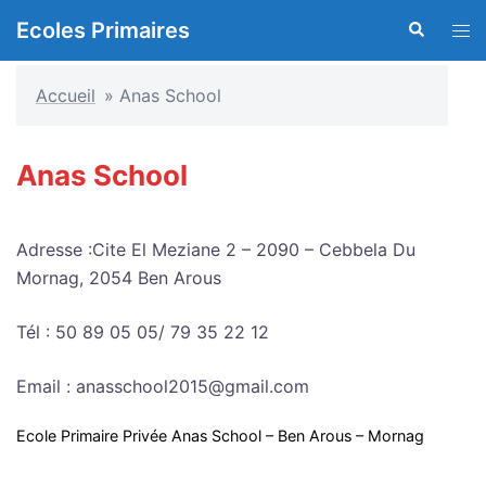
Aller
Ecoles Primaires
Recherche
Ouvr
au
le
contenu
men
Accueil
»
Anas School
Anas School
Adresse :Cite El Meziane 2 – 2090 – Cebbela Du
Mornag, 2054 Ben Arous
Tél : 50 89 05 05/ 79 35 22 12
Email : anasschool2015@gmail.com
Ecole Primaire Privée Anas School – Ben Arous – Mornag