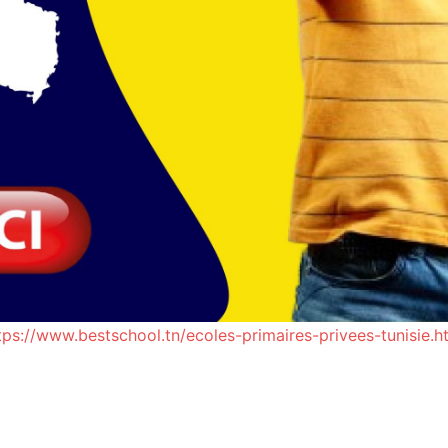
tps://www.bestschool.tn/ecoles-primaires-privees-tunisie.h