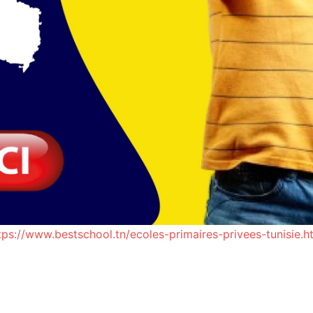
tps://www.bestschool.tn/ecoles-primaires-privees-tunisie.h