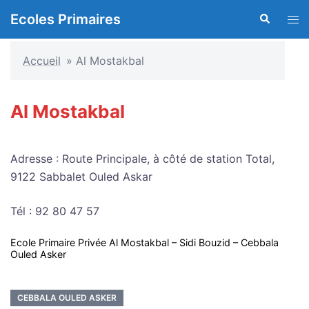
Aller
Ecoles Primaires
Recherche
Ouvr
au
le
contenu
men
Accueil
»
Al Mostakbal
Al Mostakbal
Adresse : Route Principale, à côté de station Total,
9122 Sabbalet Ouled Askar
Tél : 92 80 47 57
Ecole Primaire Privée Al Mostakbal – Sidi Bouzid – Cebbala
Ouled Asker
CEBBALA OULED ASKER