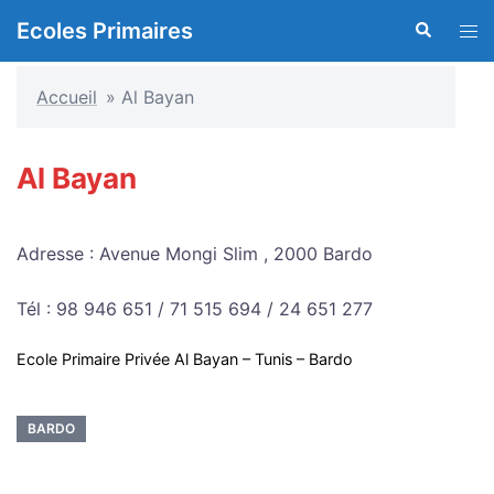
Aller
Ecoles Primaires
Recherche
Ouvr
au
le
contenu
men
Accueil
»
Al Bayan
Al Bayan
Adresse : Avenue Mongi Slim , 2000 Bardo
Tél : 98 946 651 / 71 515 694 / 24 651 277
Ecole Primaire Privée Al Bayan – Tunis – Bardo
BARDO