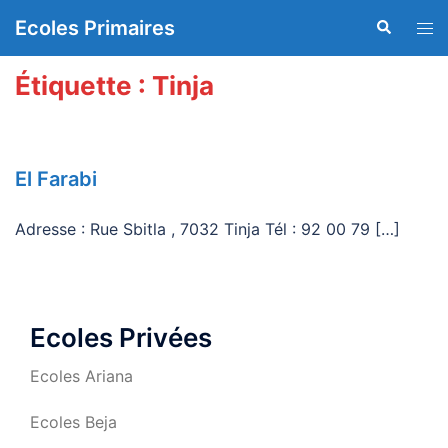
Aller
Ecoles Primaires
Recherche
Ouvr
au
le
contenu
men
Étiquette :
Tinja
El Farabi
Adresse : Rue Sbitla , 7032 Tinja Tél : 92 00 79 […]
Ecoles Privées
Ecoles Ariana
Ecoles Beja