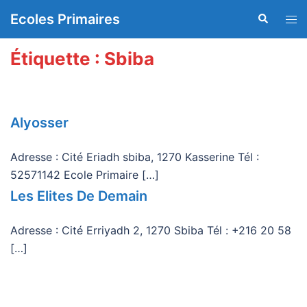
Aller
Ecoles Primaires
Recherche
Ouvr
au
le
contenu
men
Étiquette :
Sbiba
Alyosser
Adresse : Cité Eriadh sbiba, 1270 Kasserine Tél :
52571142 Ecole Primaire […]
Les Elites De Demain
Adresse : Cité Erriyadh 2, 1270 Sbiba Tél : +216 20 58
[…]