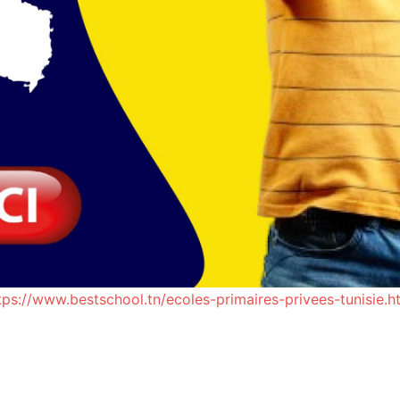
tps://www.bestschool.tn/ecoles-primaires-privees-tunisie.h