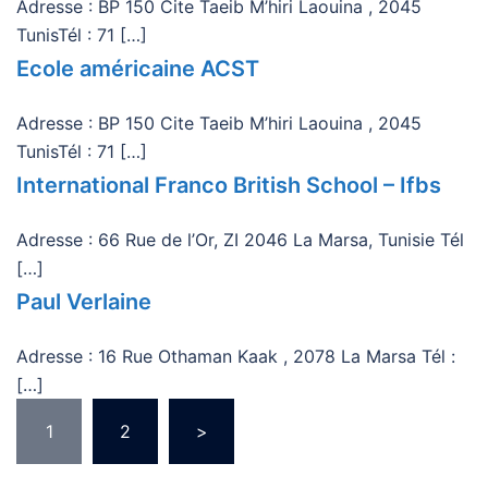
Adresse : BP 150 Cite Taeib M’hiri Laouina , 2045
TunisTél : 71 […]
Ecole américaine ACST
Adresse : BP 150 Cite Taeib M’hiri Laouina , 2045
TunisTél : 71 […]
International Franco British School – Ifbs
Adresse : 66 Rue de l’Or, ZI 2046 La Marsa, Tunisie Tél
[…]
Paul Verlaine
Adresse : 16 Rue Othaman Kaak , 2078 La Marsa Tél :
[…]
Pagination
1
2
>
des