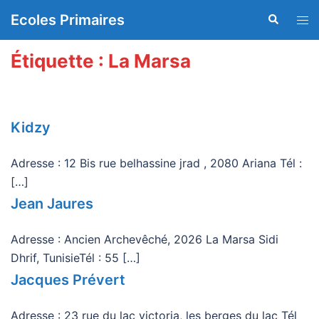
Aller
Ecoles Primaires
Recherche
Ouvr
au
le
contenu
men
Étiquette :
La Marsa
Kidzy
Adresse : 12 Bis rue belhassine jrad , 2080 Ariana Tél :
[…]
Jean Jaures
Adresse : Ancien Archevêché, 2026 La Marsa Sidi
Dhrif, TunisieTél : 55 […]
Jacques Prévert
Adresse : 23 rue du lac victoria, les berges du lac Tél