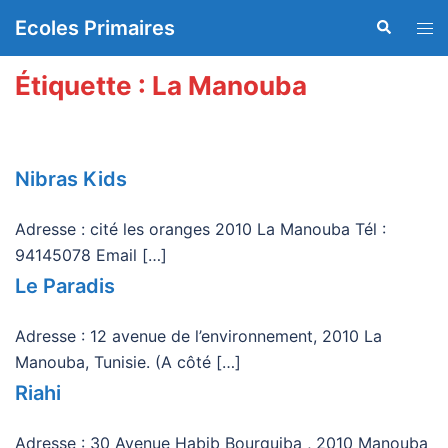
Aller
Ecoles Primaires
Recherche
Ouvr
au
le
contenu
men
Étiquette :
La Manouba
Nibras Kids
Adresse : cité les oranges 2010 La Manouba Tél :
94145078 Email […]
Le Paradis
Adresse : 12 avenue de l’environnement, 2010 La
Manouba, Tunisie. (A côté […]
Riahi
Adresse : 30 Avenue Habib Bourguiba , 2010 Manouba