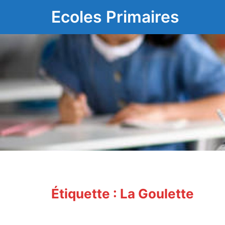
Aller
Ecoles Primaires
au
contenu
Étiquette :
La Goulette