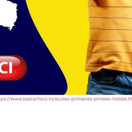
tps://www.bestschool.tn/ecoles-primaires-privees-tunisie.h