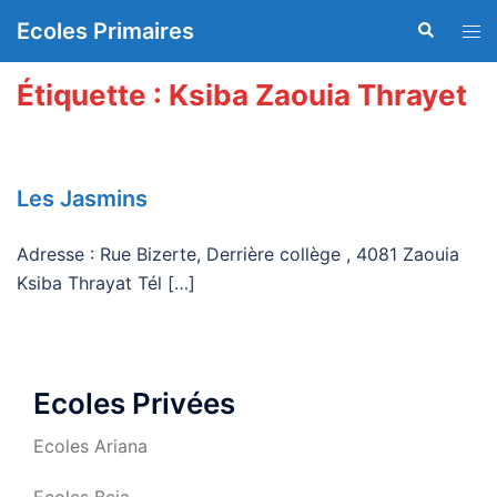
Aller
Ecoles Primaires
Recherche
Ouvr
au
le
contenu
men
Étiquette :
Ksiba Zaouia Thrayet
Les Jasmins
Adresse : Rue Bizerte, Derrière collège , 4081 Zaouia
Ksiba Thrayat Tél […]
Ecoles Privées
Ecoles Ariana