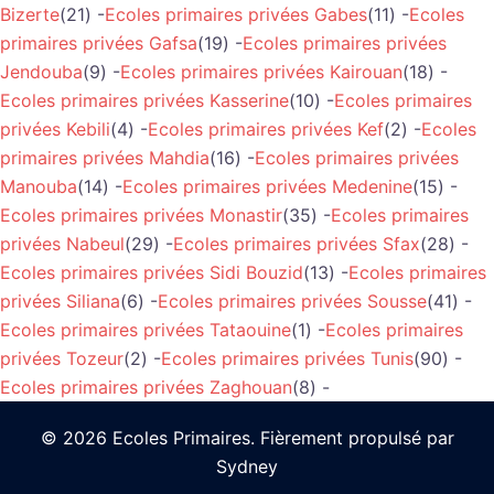
Bizerte
(21) -
Ecoles primaires privées Gabes
(11) -
Ecoles
primaires privées Gafsa
(19) -
Ecoles primaires privées
Jendouba
(9) -
Ecoles primaires privées Kairouan
(18) -
Ecoles primaires privées Kasserine
(10) -
Ecoles primaires
privées Kebili
(4) -
Ecoles primaires privées Kef
(2) -
Ecoles
primaires privées Mahdia
(16) -
Ecoles primaires privées
Manouba
(14) -
Ecoles primaires privées Medenine
(15) -
Ecoles primaires privées Monastir
(35) -
Ecoles primaires
privées Nabeul
(29) -
Ecoles primaires privées Sfax
(28) -
Ecoles primaires privées Sidi Bouzid
(13) -
Ecoles primaires
privées Siliana
(6) -
Ecoles primaires privées Sousse
(41) -
Ecoles primaires privées Tataouine
(1) -
Ecoles primaires
privées Tozeur
(2) -
Ecoles primaires privées Tunis
(90) -
Ecoles primaires privées Zaghouan
(8) -
© 2026 Ecoles Primaires. Fièrement propulsé par
Sydney