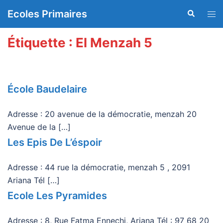
Aller
Ecoles Primaires
Recherche
Ouvr
au
le
contenu
men
Étiquette :
El Menzah 5
École Baudelaire
Adresse : 20 avenue de la démocratie, menzah 20
Avenue de la […]
Les Epis De L’éspoir
Adresse : 44 rue la démocratie, menzah 5 , 2091
Ariana Tél […]
Ecole Les Pyramides
Adresse : 8, Rue Fatma Ennechi, Ariana Tél : 97 68 20