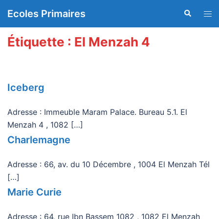
Aller
Ecoles Primaires
Recherche
Ouvr
au
le
contenu
men
Étiquette :
El Menzah 4
Iceberg
Adresse : Immeuble Maram Palace. Bureau 5.1. El
Menzah 4 , 1082 […]
Charlemagne
Adresse : 66, av. du 10 Décembre , 1004 El Menzah Tél
[…]
Marie Curie
Adresse : 64, rue Ibn Bassem 1082 , 1082 El Menzah