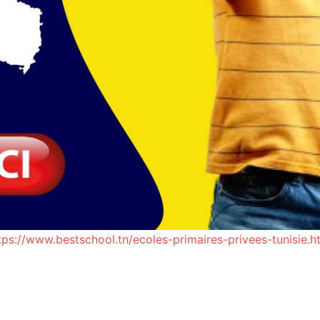
tps://www.bestschool.tn/ecoles-primaires-privees-tunisie.h