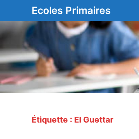
Aller
Ecoles Primaires
au
contenu
Étiquette :
El Guettar