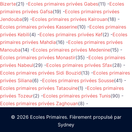
Bizerte
(21) -
Ecoles primaires privées Gabes
(11) -
Ecoles
primaires privées Gafsa
(19) -
Ecoles primaires privées
Jendouba
(9) -
Ecoles primaires privées Kairouan
(18) -
Ecoles primaires privées Kasserine
(10) -
Ecoles primaires
privées Kebili
(4) -
Ecoles primaires privées Kef
(2) -
Ecoles
primaires privées Mahdia
(16) -
Ecoles primaires privées
Manouba
(14) -
Ecoles primaires privées Medenine
(15) -
Ecoles primaires privées Monastir
(35) -
Ecoles primaires
privées Nabeul
(29) -
Ecoles primaires privées Sfax
(28) -
Ecoles primaires privées Sidi Bouzid
(13) -
Ecoles primaires
privées Siliana
(6) -
Ecoles primaires privées Sousse
(41) -
Ecoles primaires privées Tataouine
(1) -
Ecoles primaires
privées Tozeur
(2) -
Ecoles primaires privées Tunis
(90) -
Ecoles primaires privées Zaghouan
(8) -
© 2026 Ecoles Primaires. Fièrement propulsé par
Sydney