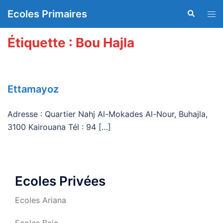
Aller
Ecoles Primaires
Recherche
Ouvr
au
le
contenu
men
Étiquette :
Bou Hajla
Ettamayoz
Adresse : Quartier Nahj Al-Mokades Al-Nour, Buhajla,
3100 Kairouana Tél : 94 […]
Ecoles Privées
Ecoles Ariana