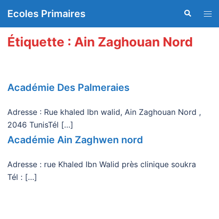
Aller
Ecoles Primaires
Recherche
Ouvr
au
le
contenu
men
Étiquette :
Ain Zaghouan Nord
Académie Des Palmeraies
Adresse : Rue khaled Ibn walid, Ain Zaghouan Nord ,
2046 TunisTél […]
Académie Ain Zaghwen nord
Adresse : rue Khaled Ibn Walid près clinique soukra
Tél : […]