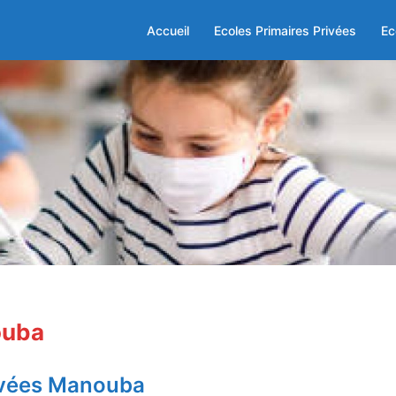
Accueil
Ecoles Primaires Privées
Ec
ouba
rivées Manouba