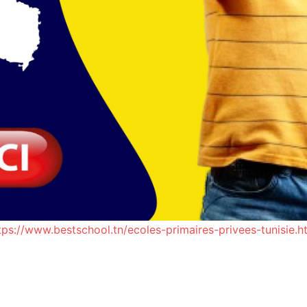
tps://www.bestschool.tn/ecoles-primaires-privees-tunisie.h