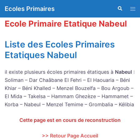
Aller
Ecoles Primaires
Recherche
Ouvr
au
le
contenu
Ecole Primaire Etatique Nabeul
men
Liste des Ecoles Primaires
Etatiques Nabeul
il existe plusieurs écoles primaires étatiques à
Nabeul
:
Soliman – Dar Chaâbane El Fehri – El Haouaria – Béni
Khiar – Béni Khalled – Menzel Bouzelfa – Bou Argoub –
El Mida – Takelsa – Hammam Ghezèze – Hammamet –
Korba – Nabeul – Menzel Temime – Grombalia – Kélibia
Cette page est en cours de reconstruction
>> Retour Page Accueil