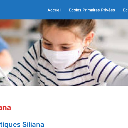
Accueil
Ecoles Primaires Privées
Ec
iana
tiques Siliana