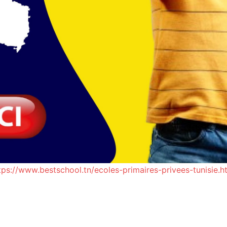
tps://www.bestschool.tn/ecoles-primaires-privees-tunisie.h